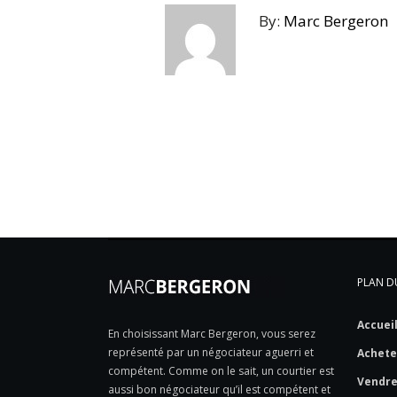
By:
Marc Bergeron
PLAN DU
Accuei
En choisissant Marc Bergeron, vous serez
représenté par un négociateur aguerri et
Achete
compétent. Comme on le sait, un courtier est
Vendr
aussi bon négociateur qu’il est compétent et