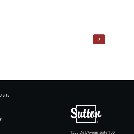
 SITE
l
r
e
1555 De L’Avenir suite 100